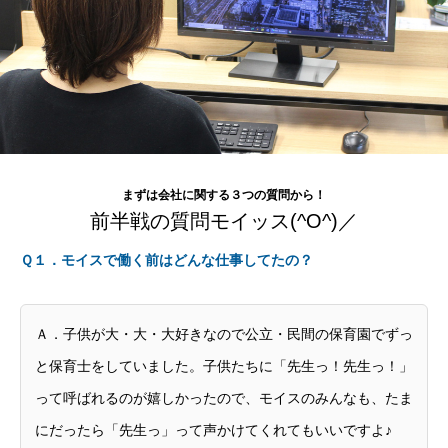
Warning
: Undefined variable $design2_ic_overlay_color in
/home/moes/moes.co.jp/public_html/wp-
まずは会社に関する３つの質問から！
content/themes/fake_tcd074/page-design2.php
on line
143
前半戦の質問モイッス(^O^)／
Ｑ１．モイスで働く前はどんな仕事してたの？
Ａ．子供が大・大・大好きなので公立・民間の保育園でずっ
と保育士をしていました。子供たちに「先生っ！先生っ！」
って呼ばれるのが嬉しかったので、モイスのみんなも、たま
にだったら「先生っ」って声かけてくれてもいいですよ♪