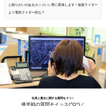
と頼りがいのあるカッコいい男に変身します！仮面ライダー
より電気ライダー的な？
Warning
: Undefined variable $design2_ic_overlay_color in
/home/moes/moes.co.jp/public_html/wp-
社長と貴女に関する質問を３つ！
content/themes/fake_tcd074/page-design2.php
on line
143
後半戦の質問モイッス(^O^)／