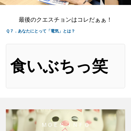
Warning
: Undefined variable $design2_ic_overlay_color in
/home/moes/moes.co.jp/public_html/wp-
最後のクエスチョンはコレだぁぁ！
content/themes/fake_tcd074/page-design2.php
on line
143
Ｑ７．あなたにとって「電気」とは？
食いぶちっ笑
ＭＯＥＳ ＩＮＦＯ