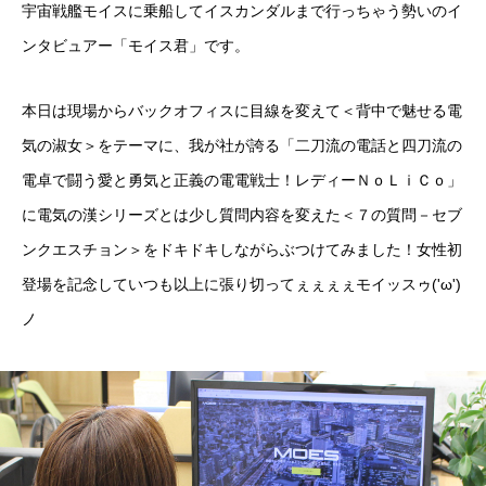
宇宙戦艦モイスに乗船してイスカンダルまで行っちゃう勢いのイ
ンタビュアー「モイス君」です。
本日は現場からバックオフィスに目線を変えて＜背中で魅せる電
気の淑女＞をテーマに、我が社が誇る「二刀流の電話と四刀流の
電卓で闘う愛と勇気と正義の電電戦士！レディーＮｏＬｉＣｏ」
に電気の漢シリーズとは少し質問内容を変えた＜７の質問－セブ
ンクエスチョン＞をドキドキしながらぶつけてみました！女性初
登場を記念していつも以上に張り切ってぇぇぇぇモイッスゥ('ω')
ノ