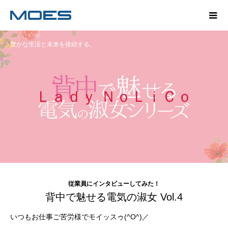
豊かな生活と未来を接続する。
Ｌａｄｙ ＮｏＬｉＣｏ
従業員にインタビューしてみた！
背中で魅せる電気の淑女 Vol.4
いつもお仕事ご苦労様でモイッスゥ(^O^)／